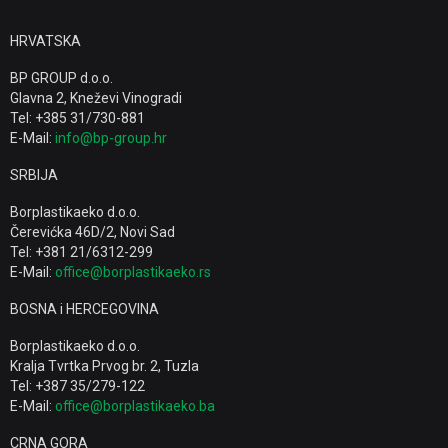
HRVATSKA
BP GROUP d.o.o.
Glavna 2, Kneževi Vinogradi
Tel: +385 31/730-881
E-Mail:
info@bp-group.hr
SRBIJA
Borplastikaeko d.o.o.
Čerevićka 46D/2, Novi Sad
Tel: +381 21/6312-299
E-Mail:
office@borplastikaeko.rs
BOSNA i HERCEGOVINA
Borplastikaeko d.o.o.
Kralja Tvrtka Prvog br. 2, Tuzla
Tel: +387 35/279-122
E-Mail:
office@borplastikaeko.ba
CRNA GORA