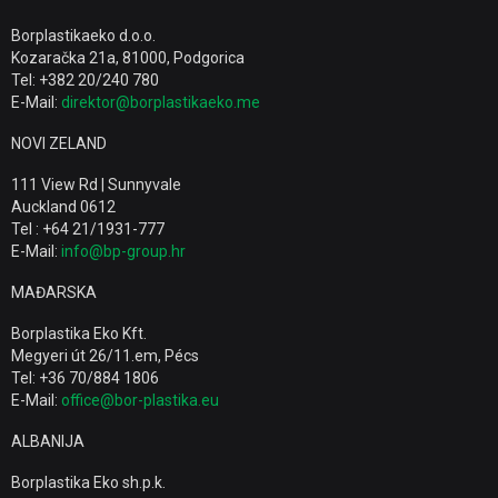
Borplastikaeko d.o.o.
Kozaračka 21a, 81000, Podgorica
Tel: +382 20/240 780
E-Mail:
direktor@borplastikaeko.me
NOVI ZELAND
111 View Rd | Sunnyvale
Auckland 0612
Tel : +64 21/1931-777
E-Mail:
info@bp-group.hr
MAĐARSKA
Borplastika Eko Kft.
Megyeri út 26/11.em, Pécs
Tel: +36 70/884 1806
E-Mail:
office@bor-plastika.eu
ALBANIJA
Borplastika Eko sh.p.k.