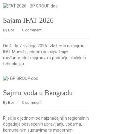
Sajam IFAT 2026
By 
Bor
    |    
0 comment
Od 4. do 7. svibnja 2026. izlažemo na sajmu
IFAT Munich, jednom od najvažnijih
međunarodnih sajmova u području okolišnih
tehnologija.
Sajmu voda u Beogradu
By 
Bor
    |    
0 comment
Riječ je o jednom od najznačajnijih regionalnih
događaja posvećenih upravljanju vodama,
komunalnim sustavima te modernim