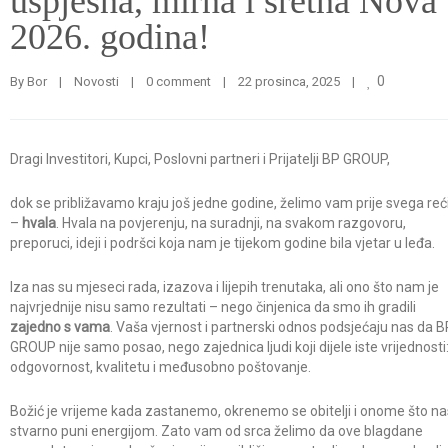
uspješna, mirna i sretna Nova
2026. godina!
0
By 
Bor
|
Novosti
|
0 comment
|
22 prosinca, 2025    
|
Dragi Investitori, Kupci, Poslovni partneri i Prijatelji BP GROUP,
dok se približavamo kraju još jedne godine, želimo vam prije svega reć
–
hvala
. Hvala na povjerenju, na suradnji, na svakom razgovoru,
preporuci, ideji i podršci koja nam je tijekom godine bila vjetar u leđa.
Iza nas su mjeseci rada, izazova i lijepih trenutaka, ali ono što nam je
najvrjednije nisu samo rezultati – nego činjenica da smo ih gradili
zajedno s vama
. Vaša vjernost i partnerski odnos podsjećaju nas da B
GROUP nije samo posao, nego zajednica ljudi koji dijele iste vrijednosti
odgovornost, kvalitetu i međusobno poštovanje.
Božić je vrijeme kada zastanemo, okrenemo se obitelji i onome što na
stvarno puni energijom. Zato vam od srca želimo da ove blagdane