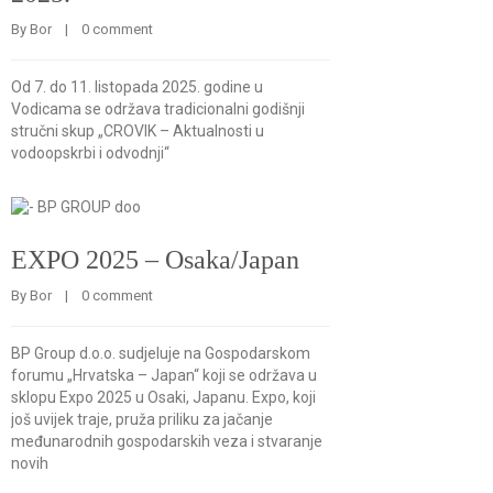
By 
Bor
    |    
0 comment
Od 7. do 11. listopada 2025. godine u
Vodicama se održava tradicionalni godišnji
stručni skup „CROVIK – Aktualnosti u
vodoopskrbi i odvodnji“
EXPO 2025 – Osaka/Japan
By 
Bor
    |    
0 comment
BP Group d.o.o. sudjeluje na Gospodarskom
forumu „Hrvatska – Japan“ koji se održava u
sklopu Expo 2025 u Osaki, Japanu. Expo, koji
još uvijek traje, pruža priliku za jačanje
međunarodnih gospodarskih veza i stvaranje
novih