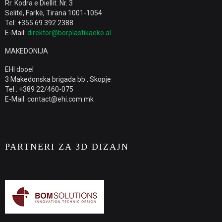
Rr. Kodra e Diellit. Nr. 3
Selitë, Farkë, Tirana 1001-1054
Tel: +355 69 392 2388
E-Mail:
direktor@borplastikaeko.al
MAKEDONIJA
EHI dooel
3 Makedonska brigada bb , Skopje
Tel : +389 22/460-075
E-Mail: contact@ehi.com.mk
PARTNERI ZA 3D DIZAJN