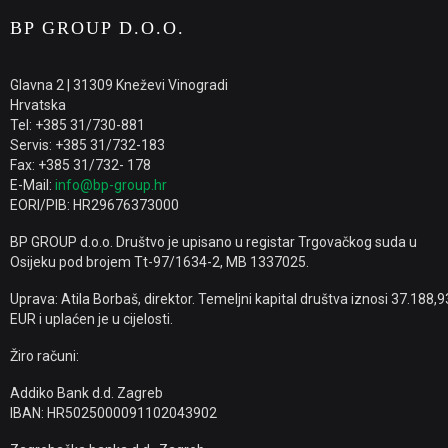
BP GROUP D.O.O.
Glavna 2 | 31309 Kneževi Vinogradi
Hrvatska
Tel: +385 31/730-881
Servis: +385 31/732-183
Fax: +385 31/732- 178
E-Mail:
info@bp-group.hr
EORI/PIB: HR29676373000
BP GROUP d.o.o. Društvo je upisano u registar Trgovačkog suda u
Osijeku pod brojem Tt-97/1634-2, MB 1337025.
Uprava: Atila Borbaš, direktor. Temeljni kapital društva iznosi 37.188,9
EUR i uplaćen je u cijelosti.
Žiro računi:
Addiko Bank d.d. Zagreb
IBAN: HR5025000091102043902