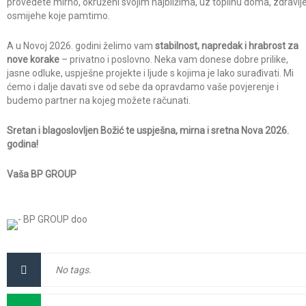
provedete mirno, okruženi svojim najbližima, uz toplinu doma, zdravlje
osmijehe koje pamtimo.
A u Novoj 2026. godini želimo vam
stabilnost, napredak i hrabrost za
nove korake
– privatno i poslovno. Neka vam donese dobre prilike,
jasne odluke, uspješne projekte i ljude s kojima je lako surađivati. Mi
ćemo i dalje davati sve od sebe da opravdamo vaše povjerenje i
budemo partner na kojeg možete računati.
Sretan i blagoslovljen Božić te uspješna, mirna i sretna Nova 2026.
godina!
Vaša BP GROUP
No tags.