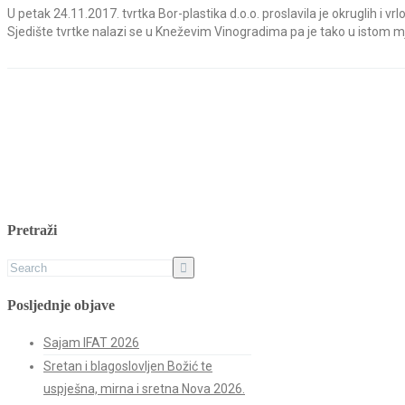
U petak 24.11.2017. tvrtka Bor-plastika d.o.o. proslavila je okruglih i 
Sjedište tvrtke nalazi se u Kneževim Vinogradima pa je tako u istom mj
Pretraži
Posljednje objave
Sajam IFAT 2026
Sretan i blagoslovljen Božić te
uspješna, mirna i sretna Nova 2026.