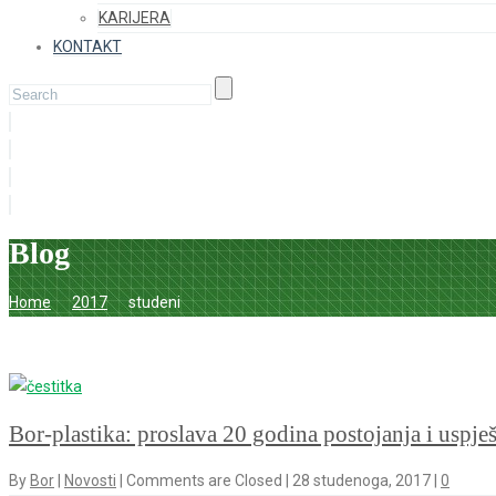
KARIJERA
KONTAKT
Blog
Home
2017
studeni
Bor-plastika: proslava 20 godina postojanja i uspje
By
Bor
|
Novosti
|
Comments are Closed
|
28 studenoga, 2017
|
0