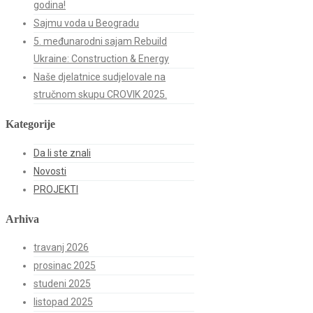
godina!
Sajmu voda u Beogradu
5. međunarodni sajam Rebuild
Ukraine: Construction & Energy
Naše djelatnice sudjelovale na
stručnom skupu CROVIK 2025.
Kategorije
Da li ste znali
Novosti
PROJEKTI
Arhiva
travanj 2026
prosinac 2025
studeni 2025
listopad 2025