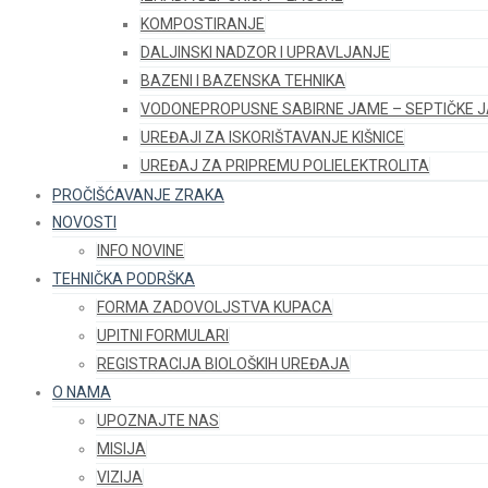
KOMPOSTIRANJE
DALJINSKI NADZOR I UPRAVLJANJE
BAZENI I BAZENSKA TEHNIKA
VODONEPROPUSNE SABIRNE JAME – SEPTIČKE 
UREĐAJI ZA ISKORIŠTAVANJE KIŠNICE
UREĐAJ ZA PRIPREMU POLIELEKTROLITA
PROČIŠĆAVANJE ZRAKA
NOVOSTI
INFO NOVINE
TEHNIČKA PODRŠKA
FORMA ZADOVOLJSTVA KUPACA
UPITNI FORMULARI
REGISTRACIJA BIOLOŠKIH UREĐAJA
O NAMA
UPOZNAJTE NAS
MISIJA
VIZIJA