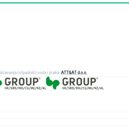
čišćavanja (otpadnih) voda i zraka.
ATT&AT d.o.o.