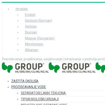
Hrvatski
English
Deutsch
(
German
)
Serbian
Bosnian
Magyar
(
Hungarian
)
Montenegro
Albanian
Posredovanje, projektiranje, savjetovanje i istraživanje u području pro
ZAŠTITA OKOLIŠA
PROČIŠĆAVANJE VODE
SEPARATORI LAKIH TEKUĆINA
TIPSKI BIOLOŠKI UREĐAJI