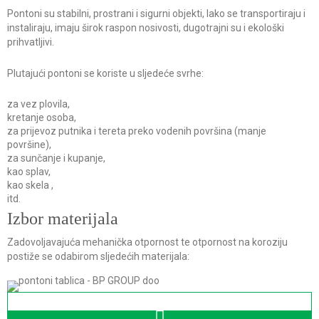
Pontoni su stabilni, prostrani i sigurni objekti, lako se transportiraju i
instaliraju, imaju širok raspon nosivosti, dugotrajni su i ekološki
prihvatljivi.
Plutajući pontoni se koriste u sljedeće svrhe:
za vez plovila,
kretanje osoba,
za prijevoz putnika i tereta preko vodenih površina (manje
površine),
za sunčanje i kupanje,
kao splav,
kao skela ,
itd.
Izbor materijala
Zadovoljavajuća mehanička otpornost te otpornost na koroziju
postiže se odabirom sljedećih materijala: