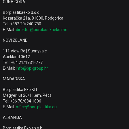
CRNA GORA
Borplastikaeko d.o.o.
Kozaračka 21a, 81000, Podgorica
Tel: +382 20/240 780
E-Mail:
direktor@borplastikaeko.me
NOVI ZELAND
111 View Rd | Sunnyvale
Auckland 0612
Tel : +64 21/1931-777
E-Mail:
info@bp-group.hr
MAĐARSKA
Borplastika Eko Kft.
Megyeri út 26/11.em, Pécs
Tel: +36 70/884 1806
E-Mail:
office@bor-plastika.eu
ALBANIJA
Borplastika Eko sh.p.k.