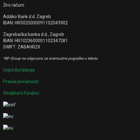
Žiro računi:
Addiko Bank d.d. Zagreb
IBAN: HR5025000091102043902
Zagrebačka banka d.d., Zagreb
IBAN: HR1023600001102347281
SWIFT: ZABAHR2X
*BP Group ne odgovara za eventualne pogreške u tekstu
Uvjeti Korištenja
Pravila privatnosti
Strukturni Fondovi