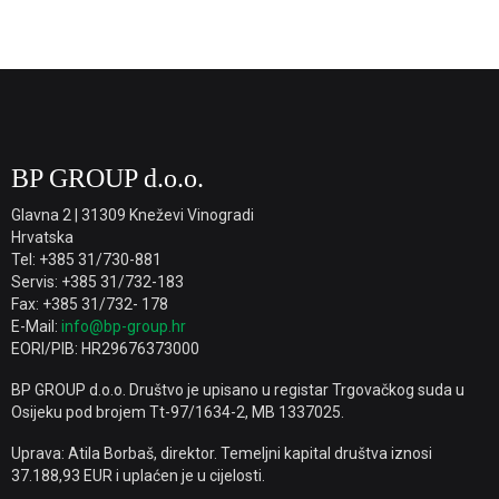
BP GROUP d.o.o.
Glavna 2 | 31309 Kneževi Vinogradi
Hrvatska
Tel: +385 31/730-881
Servis: +385 31/732-183
Fax: +385 31/732- 178
E-Mail:
info@bp-group.hr
EORI/PIB: HR29676373000
BP GROUP d.o.o. Društvo je upisano u registar Trgovačkog suda u
Osijeku pod brojem Tt-97/1634-2, MB 1337025.
Uprava: Atila Borbaš, direktor. Temeljni kapital društva iznosi
37.188,93 EUR i uplaćen je u cijelosti.