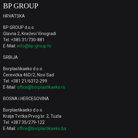
BP GROUP
HRVATSKA
BP GROUP d.o.o.
Glavna 2, Kneževi Vinogradi
Tel: +385 31/730-881
E-Mail:
info@bp-group.hr
SRBIJA
Borplastikaeko d.o.o.
Čerevićka 46D/2, Novi Sad
Tel: +381 21/6312-299
E-Mail:
office@borplastikaeko.rs
BOSNA i HERCEGOVINA
Borplastikaeko d.o.o.
Kralja Tvrtka Prvog br. 2, Tuzla
Tel: +387 35/279-122
E-Mail:
office@borplastikaeko.ba