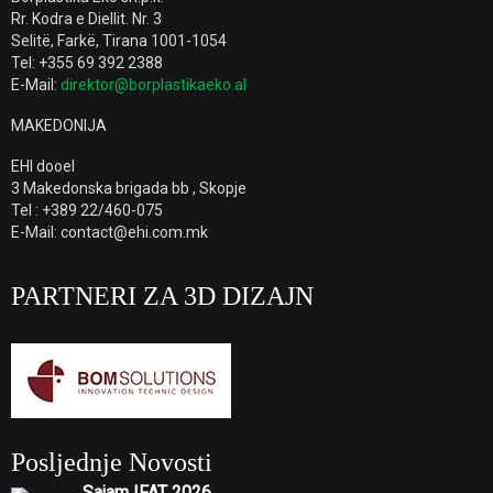
Rr. Kodra e Diellit. Nr. 3
Selitë, Farkë, Tirana 1001-1054
Tel: +355 69 392 2388
E-Mail:
direktor@borplastikaeko.al
MAKEDONIJA
EHI dooel
3 Makedonska brigada bb , Skopje
Tel : +389 22/460-075
E-Mail: contact@ehi.com.mk
PARTNERI ZA 3D DIZAJN
Posljednje Novosti
Sajam IFAT 2026