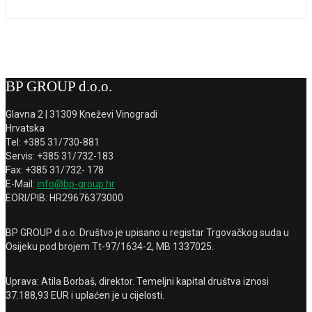
BP GROUP d.o.o.
Glavna 2 | 31309 Kneževi Vinogradi
Hrvatska
Tel: +385 31/730-881
Servis: +385 31/732-183
Fax: +385 31/732- 178
E-Mail:
info@bp-group.hr
EORI/PIB: HR29676373000
BP GROUP d.o.o. Društvo je upisano u registar Trgovačkog suda u
Osijeku pod brojem Tt-97/1634-2, MB 1337025.
Uprava: Atila Borbaš, direktor. Temeljni kapital društva iznosi
37.188,93 EUR i uplaćen je u cijelosti.