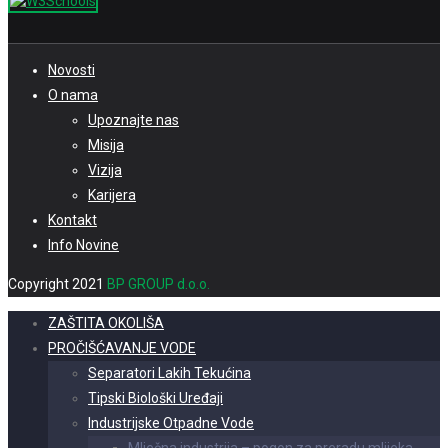
Novosti
O nama
Upoznajte nas
Misija
Vizija
Karijera
Kontakt
Info Novine
Copyright 2021
BP GROUP d.o.o.
ZAŠTITA OKOLIŠA
PROČIŠĆAVANJE VODE
Separatori Lakih Tekućina
Tipski Biološki Uređaji
Industrijske Otpadne Vode
Mlječna industrija – pogon za preradu mlijeka