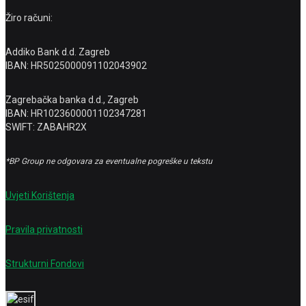
Žiro računi:
Addiko Bank d.d. Zagreb
IBAN: HR5025000091102043902
Zagrebačka banka d.d., Zagreb
IBAN: HR1023600001102347281
SWIFT: ZABAHR2X
*BP Group ne odgovara za eventualne pogreške u tekstu
Uvjeti Korištenja
Pravila privatnosti
Strukturni Fondovi