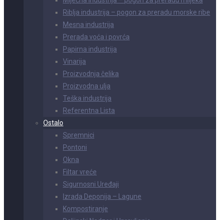
Riblja industrija – pogon za preradu morske ribe
Mesna industrija
Prerada voća i povrća
Papirna industrija
Vinarija
Proizvodnja čelika
Proizvodna ulja
Teška industrija
Referentna Lista
Ostalo
Spremnici
Pontoni
Okna
Filtar vreće
Sigurnosni Uređaji
Izrada Deponija – Lagune
Kompostiranje